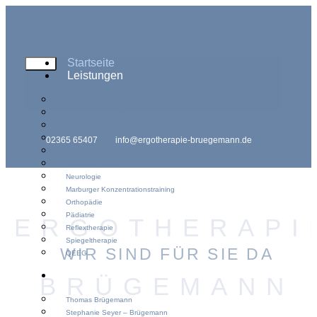
Startseite
Leistungen
Leistungsübersicht
EMMET – TECHNIK
Geriartrie
Handtherapie
02365 65407
info@ergotherapie-bruegemann.de
Hirnleistungstraining
Neurofeedback
Neurologie
Marburger Konzentrationstraining
Orthopädie
Pädiatrie
ERGOTHERAPI
Reflextherapie
Spiegeltherapie
WIR SIND FÜR SIE DA
QEEG
Team
BRÜGEMANN
Thomas Brügemann
Stephanie Seyer – Brügemann