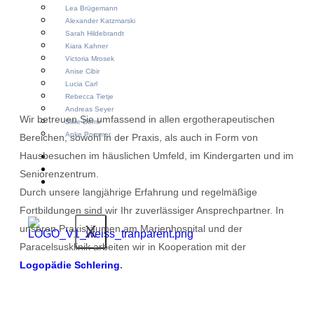
Lea Brügemann
Alexander Katzmarski
Sarah Hildebrandt
Kiara Kahner
Victoria Mrosek
Anise Cibir
Lucia Carl
Rebecca Tietje
Andreas Seyer
Wir betreuen Sie umfassend in allen ergotherapeutischen
Silke Demir
Anke Pommer
Bereichen, sowohl in der Praxis, als auch in Form von
Hausbesuchen im häuslichen Umfeld, im Kindergarten und im
Anfahrt
Wir suchen Dich!
Seniorenzentrum.
Aktuelles
Durch unsere langjährige Erfahrung und regelmäßige
Fortbildungen sind wir Ihr zuverlässiger Ansprechpartner.
In
X
unseren Praxisräumen am Marienhospital und der
Paracelsusklinik arbeiten wir in Kooperation mit der
Logopädie Schlering
.